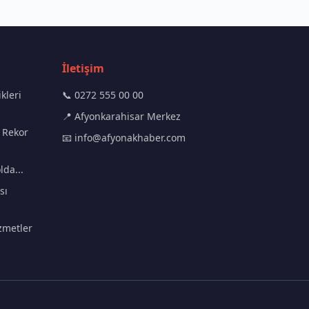
İletişim
kleri
📞 0272 555 00 00
📍 Afyonkarahisar Merkez
 Rekor
📧
info@afyonakhaber.com
lda...
sı
zmetler