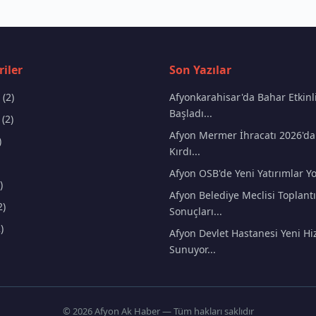
iler
Son Yazılar
(2)
Afyonkarahisar'da Bahar Etkinli
Başladı...
(2)
Afyon Mermer İhracatı 2026'da
)
Kırdı...
Afyon OSB'de Yeni Yatırımlar Yo
)
Afyon Belediye Meclisi Toplantı
2)
Sonuçları...
)
Afyon Devlet Hastanesi Yeni Hi
Sunuyor...
© 2026 Afyon Ak Haber — Tüm hakları saklıdır