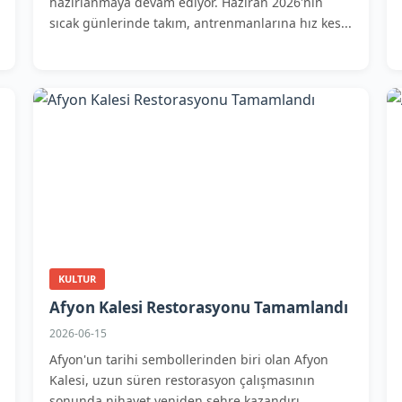
hazırlanmaya devam ediyor. Haziran 2026'nın
sıcak günlerinde takım, antrenmanlarına hız kes...
KULTUR
Afyon Kalesi Restorasyonu Tamamlandı
2026-06-15
Afyon'un tarihi sembollerinden biri olan Afyon
Kalesi, uzun süren restorasyon çalışmasının
sonunda nihayet yeniden şehre kazandırı...